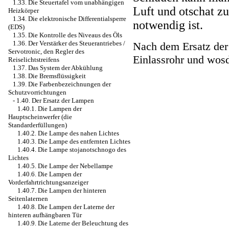
1.33. Die Steuertafel vom unabhängigen
Luft und otschat z
Heizkörper
1.34. Die elektronische Differentialsperre
notwendig ist.
(EDS)
1.35. Die Kontrolle des Niveaus des Öls
1.36. Der Verstärker des Steuerantriebes /
Nach dem Ersatz der 
Servotronic, den Regler des
Einlassrohr und wos
Reiselichtstreifens
1.37. Das System der Abkühlung
1.38. Die Bremsflüssigkeit
1.39. Die Farbenbezeichnungen der
Schutzvorrichtungen
-
1.40. Der Ersatz der Lampen
1.40.1. Die Lampen der
Hauptscheinwerfer (die
Standarderfüllungen)
1.40.2. Die Lampe des nahen Lichtes
1.40.3. Die Lampe des entfernten Lichtes
1.40.4. Die Lampe stojanotschnogo des
Lichtes
1.40.5. Die Lampe der Nebellampe
1.40.6. Die Lampen der
Vorderfahrtrichtungsanzeiger
1.40.7. Die Lampen der hinteren
Seitenlaternen
1.40.8. Die Lampen der Laterne der
hinteren aufhängbaren Tür
1.40.9. Die Laterne der Beleuchtung des