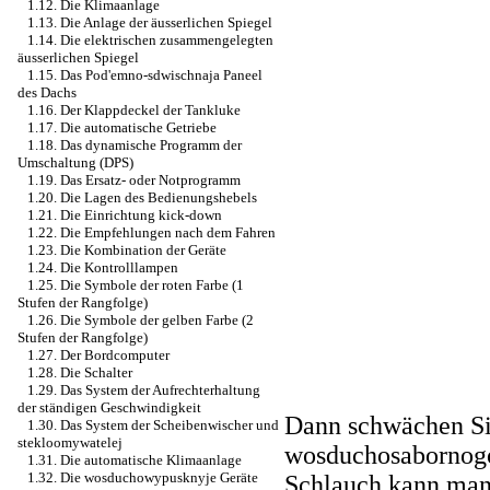
1.12. Die Klimaanlage
1.13. Die Anlage der äusserlichen Spiegel
1.14. Die elektrischen zusammengelegten
äusserlichen Spiegel
1.15. Das Pod'emno-sdwischnaja Paneel
des Dachs
1.16. Der Klappdeckel der Tankluke
1.17. Die automatische Getriebe
1.18. Das dynamische Programm der
Umschaltung (DPS)
1.19. Das Ersatz- oder Notprogramm
1.20. Die Lagen des Bedienungshebels
1.21. Die Einrichtung kick-down
1.22. Die Empfehlungen nach dem Fahren
1.23. Die Kombination der Geräte
1.24. Die Kontrolllampen
1.25. Die Symbole der roten Farbe (1
Stufen der Rangfolge)
1.26. Die Symbole der gelben Farbe (2
Stufen der Rangfolge)
1.27. Der Bordcomputer
1.28. Die Schalter
1.29. Das System der Aufrechterhaltung
der ständigen Geschwindigkeit
Dann schwächen Si
1.30. Das System der Scheibenwischer und
stekloomywatelej
wosduchosabornogo
1.31. Die automatische Klimaanlage
1.32. Die wosduchowypusknyje Geräte
Schlauch kann man