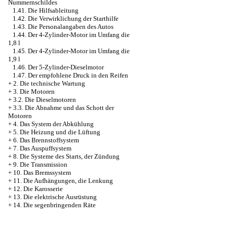
Nummernschildes
1.41. Die Hilfsableitung
1.42. Die Verwirklichung der Starthilfe
1.43. Die Personalangaben des Autos
1.44. Der 4-Zylinder-Motor im Umfang die
1,8 l
1.45. Der 4-Zylinder-Motor im Umfang die
1,9 l
1.46. Der 5-Zylinder-Dieselmotor
1.47. Der empfohlene Druck in den Reifen
+
2. Die technische Wartung
+
3. Die Motoren
+
3.2. Die Dieselmotoren
+
3.3. Die Abnahme und das Schott der
Motoren
+
4. Das System der Abkühlung
+
5. Die Heizung und die Lüftung
+
6. Das Brennstoffsystem
+
7. Das Auspuffsystem
+
8. Die Systeme des Starts, der Zündung
+
9. Die Transmission
+
10. Das Bremssystem
+
11. Die Aufhängungen, die Lenkung
+
12. Die Karosserie
+
13. Die elektrische Ausrüstung
+
14. Die segenbringenden Räte