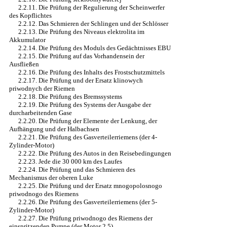
2.2.11. Die Prüfung der Regulierung der Scheinwerfer
des Kopflichtes
2.2.12. Das Schmieren der Schlingen und der Schlösser
2.2.13. Die Prüfung des Niveaus elektrolita im
Akkumulator
2.2.14. Die Prüfung des Moduls des Gedächtnisses EBU
2.2.15. Die Prüfung auf das Vorhandensein der
Ausfließen
2.2.16. Die Prüfung des Inhalts des Frostschutzmittels
2.2.17. Die Prüfung und der Ersatz klinowych
priwodnych der Riemen
2.2.18. Die Prüfung des Bremssystems
2.2.19. Die Prüfung des Systems der Ausgabe der
durcharbeitenden Gase
2.2.20. Die Prüfung der Elemente der Lenkung, der
Aufhängung und der Halbachsen
2.2.21. Die Prüfung des Gasverteilerriemens (der 4-
Zylinder-Motor)
2.2.22. Die Prüfung des Autos in den Reisebedingungen
2.2.23. Jede die 30 000 km des Laufes
2.2.24. Die Prüfung und das Schmieren des
Mechanismus der oberen Luke
2.2.25. Die Prüfung und der Ersatz mnogopolosnogo
priwodnogo des Riemens
2.2.26. Die Prüfung des Gasverteilerriemens (der 5-
Zylinder-Motor)
2.2.27. Die Prüfung priwodnogo des Riemens der
einspritzenden Pumpe (der Motor 2,5)