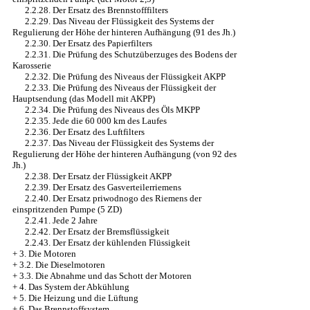
2.2.28. Der Ersatz des Brennstofffilters
2.2.29. Das Niveau der Flüssigkeit des Systems der
Regulierung der Höhe der hinteren Aufhängung (91 des Jh.)
2.2.30. Der Ersatz des Papierfilters
2.2.31. Die Prüfung des Schutzüberzuges des Bodens der
Karosserie
2.2.32. Die Prüfung des Niveaus der Flüssigkeit AKPP
2.2.33. Die Prüfung des Niveaus der Flüssigkeit der
Hauptsendung (das Modell mit AKPP)
2.2.34. Die Prüfung des Niveaus des Öls MKPP
2.2.35. Jede die 60 000 km des Laufes
2.2.36. Der Ersatz des Luftfilters
2.2.37. Das Niveau der Flüssigkeit des Systems der
Regulierung der Höhe der hinteren Aufhängung (von 92 des
Jh.)
2.2.38. Der Ersatz der Flüssigkeit AKPP
2.2.39. Der Ersatz des Gasverteilerriemens
2.2.40. Der Ersatz priwodnogo des Riemens der
einspritzenden Pumpe (5 ZD)
2.2.41. Jede 2 Jahre
2.2.42. Der Ersatz der Bremsflüssigkeit
2.2.43. Der Ersatz der kühlenden Flüssigkeit
+
3. Die Motoren
+
3.2. Die Dieselmotoren
+
3.3. Die Abnahme und das Schott der Motoren
+
4. Das System der Abkühlung
+
5. Die Heizung und die Lüftung
+
6. Das Brennstoffsystem