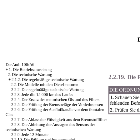
Der Audi 100/A6
+
1. Die Betriebsanweisung
-
2. Die technische Wartung
2.2.19. Die
+
2.1.2. Die regelmäßige technische Wartung
-
2.2. Die Modelle mit den Dieselmotoren
2.2.2. Die regelmäßige technische Wartung
DIE ORDNU
2.2.3. Jede die 15 000 km des Laufes
1.
Schauen Sie 
2.2.4. Der Ersatz des motorischen Öls und des Filters
fehlenden Befe
2.2.5. Die Prüfung der Bremsbeläge der Vorderbremsen
2.2.6. Die Prüfung der Ausflußkanäle vor dem frontalen
2.
Prüfen Sie d
Glas
2.2.7. Die Ablass der Flüssigkeit aus dem Brennstofffilter
2.2.8. Die Ableitung der Aussagen des Sensors der
technischen Wartung
2.2.9. Jede 12 Monate
2.2.10. Die Prüfung stekloomywatelej