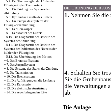
5.4. Der Thermoregler der kühlenden
Flüssigkeit (der Thermostat)
DIE ORDNUNG DER AU
5.5. Die Prüfung des Systems der
Abkühlung
1.
Nehmen Sie die z
5.6. Hydraulisch mufta des Lüfters
5.7. Die Pumpe des Systems der
Flüssigkeitsabkühlung
5.8. Der Heizkörper
5.9. Der Mantel des Lüfters
5.10. Die Diagnostik der Defekte des
Systems der Abkühlung
5.11. Die Diagnostik der Defekte des
Systems der Indikation des Niveaus der
kühlenden Flüssigkeit
5.12. Die Überhitzung des Motors
+
6. Das Brennstoffsystem
+
7. Das Auspuffsystem
+
8. Die Systeme des Starts, der Zündung
4.
Schalten Sie tros
+
9. Die Transmission
+
10. Das Bremssystem
Sie die Grubenbaus
+
11. Die Aufhängungen, die Lenkung
+
12. Die Karosserie
die Verwaltungen 
+
13. Die elektrische Ausrüstung
ab.
+
14. Die segenbringenden Räte
Die Anlage