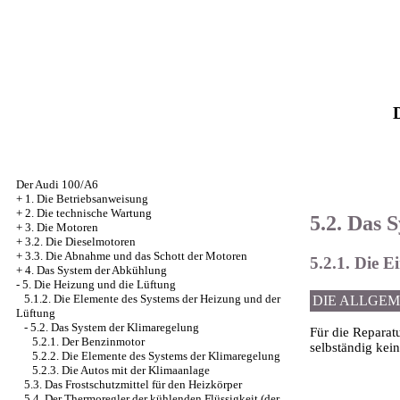
Der Audi 100/A6
+
1. Die Betriebsanweisung
+
2. Die technische Wartung
5.2. Das 
+
3. Die Motoren
+
3.2. Die Dieselmotoren
+
3.3. Die Abnahme und das Schott der Motoren
5.2.1. Die E
+
4. Das System der Abkühlung
-
5. Die Heizung und die Lüftung
5.1.2. Die Elemente des Systems der Heizung und der
DIE ALLGE
Lüftung
-
5.2. Das System der Klimaregelung
Für die Reparat
5.2.1. Der Benzinmotor
selbständig kei
5.2.2. Die Elemente des Systems der Klimaregelung
5.2.3. Die Autos mit der Klimaanlage
5.3. Das Frostschutzmittel für den Heizkörper
5.4. Der Thermoregler der kühlenden Flüssigkeit (der