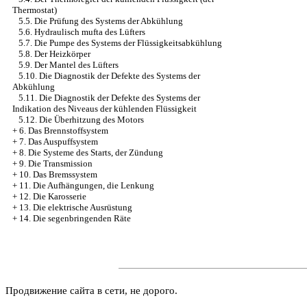
Thermostat)
5.5. Die Prüfung des Systems der Abkühlung
5.6. Hydraulisch mufta des Lüfters
5.7. Die Pumpe des Systems der Flüssigkeitsabkühlung
5.8. Der Heizkörper
5.9. Der Mantel des Lüfters
5.10. Die Diagnostik der Defekte des Systems der
Abkühlung
5.11. Die Diagnostik der Defekte des Systems der
Indikation des Niveaus der kühlenden Flüssigkeit
5.12. Die Überhitzung des Motors
+
6. Das Brennstoffsystem
+
7. Das Auspuffsystem
+
8. Die Systeme des Starts, der Zündung
+
9. Die Transmission
+
10. Das Bremssystem
+
11. Die Aufhängungen, die Lenkung
+
12. Die Karosserie
+
13. Die elektrische Ausrüstung
+
14. Die segenbringenden Räte
Продвижение сайта в сети, не дорого.