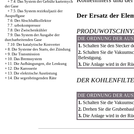
+
7.4. Das System der Gebühr karternych
der Gase
+
7.5. Das System rezirkuljazii der
Der Ersatz der Ele
Auspuffgase
7.6. Der Abschlußkollektor
7.7. urbokompressor
PRODUWOTSCHNYJ
7.8. Der Zwischenkühler
7.9. Das System der Ausgabe der
DIE ORDNUNG DER AU
durcharbeitenden Gase
7.10. Der katalytische Konverter
1.
Schalten Sie den Stecker de
+
8. Die Systeme des Starts, der Zündung
2.
Schalten Sie die Vakuumsch
+
9. Die Transmission
Befestigung.
+
10. Das Bremssystem
+
11. Die Aufhängungen, die Lenkung
3.
Die Anlage wird in der Rü
+
12. Die Karosserie
+
13. Die elektrische Ausrüstung
+
14. Die segenbringenden Räte
DER KOHLENFILT
DIE ORDNUNG DER AU
1.
Schalten Sie die Vakuumsch
2.
Drehen Sie die Grubenbaubo
3.
Die Anlage wird in der Rü