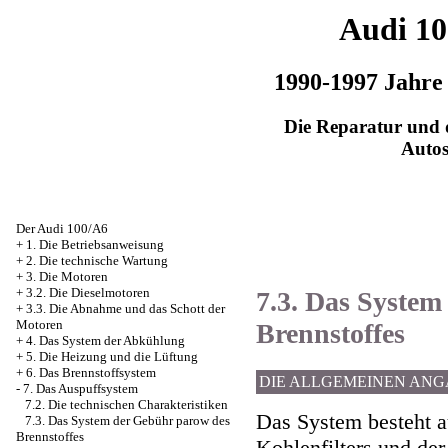
Audi 1
1990-1997 Jahre
Die Reparatur und d
Auto
Der Audi 100/A6
+
1. Die Betriebsanweisung
+
2. Die technische Wartung
+
3. Die Motoren
+
3.2. Die Dieselmotoren
7.3. Das System
+
3.3. Die Abnahme und das Schott der
Motoren
Brennstoffes
+
4. Das System der Abkühlung
+
5. Die Heizung und die Lüftung
+
6. Das Brennstoffsystem
DIE ALLGEMEINEN AN
-
7. Das Auspuffsystem
7.2. Die technischen Charakteristiken
Das System besteht a
7.3. Das System der Gebühr parow des
Brennstoffes
Kohlenfilters und de