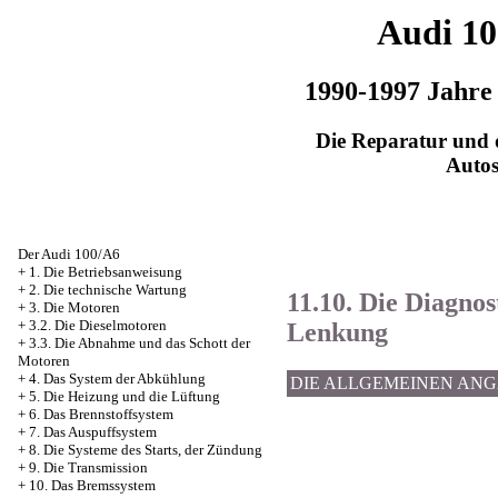
Audi 1
1990-1997 Jahre
Die Reparatur und d
Auto
Der Audi 100/A6
+
1. Die Betriebsanweisung
+
2. Die technische Wartung
11.10. Die Diagnos
+
3. Die Motoren
+
3.2. Die Dieselmotoren
Lenkung
+
3.3. Die Abnahme und das Schott der
Motoren
+
4. Das System der Abkühlung
DIE ALLGEMEINEN AN
+
5. Die Heizung und die Lüftung
+
6. Das Brennstoffsystem
+
7. Das Auspuffsystem
+
8. Die Systeme des Starts, der Zündung
+
9. Die Transmission
+
10. Das Bremssystem