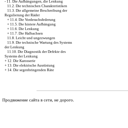
-
11. Die Aufhängungen, die Lenkung
11.2. Die technischen Charakteristiken
11.3. Die allgemeine Beschreibung der
Regulierung der Räder
+
11.4. Die Vorderachsfederung
+
11.5. Die hintere Aufhängung
+
11.6. Die Lenkung
+
11.7. Die Halbachsen
11.8. Leicht und ungezwungen
11.9. Die technische Wartung des Systems
der Lenkung
11.10. Die Diagnostik der Defekte des
Systems der Lenkung
+
12. Die Karosserie
+
13. Die elektrische Ausrüstung
+
14. Die segenbringenden Räte
Продвижение сайта в сети, не дорого.