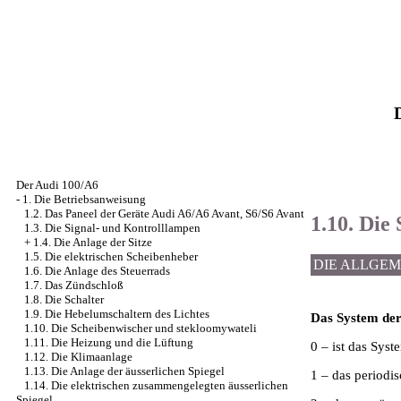
Der Audi 100/A6
-
1. Die Betriebsanweisung
1.2. Das Paneel der Geräte Audi A6/A6 Avant, S6/S6 Avant
1.10. Die
1.3. Die Signal- und Kontrolllampen
+
1.4. Die Anlage der Sitze
1.5. Die elektrischen Scheibenheber
DIE ALLGE
1.6. Die Anlage des Steuerrads
1.7. Das Zündschloß
1.8. Die Schalter
1.9. Die Hebelumschaltern des Lichtes
Das System der
1.10. Die Scheibenwischer und stekloomywateli
1.11. Die Heizung und die Lüftung
0 – ist das Syst
1.12. Die Klimaanlage
1.13. Die Anlage der äusserlichen Spiegel
1 – das periodi
1.14. Die elektrischen zusammengelegten äusserlichen
Spiegel