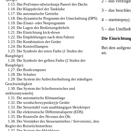
2 – das verzöge
1.15. Das Pod'emno-sdwischnaja Paneel des Dachs
1.16. Der Klappdeckel der Tankluke
3 – das beschle
1.17. Die automatische Getriebe
1.18. Das dynamische Programm der Umschaltung (DPS)
4 – startstopny
1.19. Das Ersatz- oder Notprogramm
1.20. Die Lagen des Bedienungshebels
5 – das Umflie
1.21. Die Einrichtung kick-down
1.22. Die Empfehlungen nach dem Fahren
Die Einrichtun
1.23. Die Kombination der Geräte
1.24. Die Kontrolllampen
Bei den aufgen
1.25. Die Symbole der roten Farbe (1 Stufen der
an.
Rangfolge)
1.26. Die Symbole der gelben Farbe (2 Stufen der
Rangfolge)
1.27. Der Bordcomputer
1.28. Die Schalter
1.29. Das System der Aufrechterhaltung der ständigen
Geschwindigkeit
1.30. Das System der Scheibenwischer und
stekloomywatelej
1.31. Die automatische Klimaanlage
1.32. Die wosduchowypusknyje Geräte
1.33. Die Steuertafel vom unabhängigen Heizkörper
1.34. Die elektronische Differentialsperre (EDS)
1.35. Die Kontrolle des Niveaus des Öls
1.36. Der Verstärker des Steuerantriebes / Servotronic, den
Regler des Reiselichtstreifens
1.37. Das System der Abkühlung