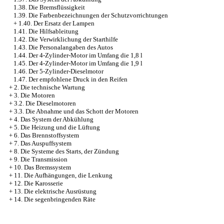
1.38. Die Bremsflüssigkeit
1.39. Die Farbenbezeichnungen der Schutzvorrichtungen
+
1.40. Der Ersatz der Lampen
1.41. Die Hilfsableitung
1.42. Die Verwirklichung der Starthilfe
1.43. Die Personalangaben des Autos
1.44. Der 4-Zylinder-Motor im Umfang die 1,8 l
1.45. Der 4-Zylinder-Motor im Umfang die 1,9 l
1.46. Der 5-Zylinder-Dieselmotor
1.47. Der empfohlene Druck in den Reifen
+
2. Die technische Wartung
+
3. Die Motoren
+
3.2. Die Dieselmotoren
+
3.3. Die Abnahme und das Schott der Motoren
+
4. Das System der Abkühlung
+
5. Die Heizung und die Lüftung
+
6. Das Brennstoffsystem
+
7. Das Auspuffsystem
+
8. Die Systeme des Starts, der Zündung
+
9. Die Transmission
+
10. Das Bremssystem
+
11. Die Aufhängungen, die Lenkung
+
12. Die Karosserie
+
13. Die elektrische Ausrüstung
+
14. Die segenbringenden Räte