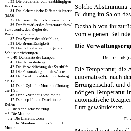
1.33. Die Steuertafel vom unabhängigen
Solche Abstimmung ge
Heizkörper
1.34. Die elektronische Differentialsperre
Bildung im Salon de
(EDS)
1.35. Die Kontrolle des Niveaus des Öls
Deshalb von ihr zurüc
1.36. Der Verstärker des Steuerantriebes /
Servotronic, den Regler des
vom eigenen Befinden
Reiselichtstreifens
1.37. Das System der Abkühlung
1.38. Die Bremsflüssigkeit
Die Verwaltungsorg
1.39. Die Farbenbezeichnungen der
Schutzvorrichtungen
Die Technik (d
+
1.40. Der Ersatz der Lampen
1.41. Die Hilfsableitung
1.42. Die Verwirklichung der Starthilfe
Die Temperatur, die 
1.43. Die Personalangaben des Autos
automatisch, nach de
1.44. Der 4-Zylinder-Motor im Umfang
die 1,8 l
Errungenschaft und d
1.45. Der 4-Zylinder-Motor im Umfang
die 1,9 l
nötigen Temperatur im
1.46. Der 5-Zylinder-Dieselmotor
automatische Reagier
1.47. Der empfohlene Druck in den
Reifen
Luft gewährleistet.
+
2. Die technische Wartung
+
3. Die Motoren
+
3.2. Die Dieselmotoren
Das
+
3.3. Die Abnahme und das Schott der
Motoren
Maximal taut schnell