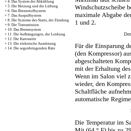
+
4. Das System der Abkühlung
Windschutzscheibe bef
+
5. Die Heizung und die Lüftung
+
6. Das Brennstoffsystem
maximale Abgabe der 
+
7. Das Auspuffsystem
+
8. Die Systeme des Starts, der Zündung
1 und 2.
+
9. Die Transmission
+
10. Das Bremssystem
Der
+
11. Die Aufhängungen, die Lenkung
+
12. Die Karosserie
+
13. Die elektrische Ausrüstung
Für die Einsparung d
+
14. Die segenbringenden Räte
(den Kompressor) au
abgeschalteten Kompr
mit der Erhaltung de
Wenn im Salon viel z
wieder, den Kompres
Schaltfläche aufnehm
automatische Regime
Die Temperatur im S
Mit (64 ° F) bis zu 2