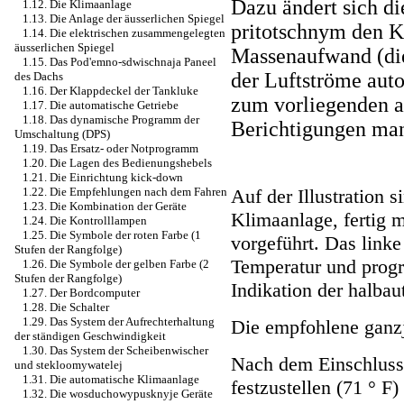
Dazu ändert sich d
1.12. Die Klimaanlage
1.13. Die Anlage der äusserlichen Spiegel
pritotschnym den K
1.14. Die elektrischen zusammengelegten
äusserlichen Spiegel
Massenaufwand (die
1.15. Das Pod'emno-sdwischnaja Paneel
der Luftströme aut
des Dachs
1.16. Der Klappdeckel der Tankluke
zum vorliegenden a
1.17. Die automatische Getriebe
1.18. Das dynamische Programm der
Berichtigungen man
Umschaltung (DPS)
1.19. Das Ersatz- oder Notprogramm
1.20. Die Lagen des Bedienungshebels
1.21. Die Einrichtung kick-down
Auf der Illustration 
1.22. Die Empfehlungen nach dem Fahren
1.23. Die Kombination der Geräte
Klimaanlage, fertig m
1.24. Die Kontrolllampen
1.25. Die Symbole der roten Farbe (1
vorgeführt. Das linke
Stufen der Rangfolge)
Temperatur und progr
1.26. Die Symbole der gelben Farbe (2
Stufen der Rangfolge)
Indikation der halba
1.27. Der Bordcomputer
1.28. Die Schalter
1.29. Das System der Aufrechterhaltung
Die empfohlene ganzj
der ständigen Geschwindigkeit
1.30. Das System der Scheibenwischer
Nach dem Einschluss 
und stekloomywatelej
1.31. Die automatische Klimaanlage
festzustellen (71 ° F
1.32. Die wosduchowypusknyje Geräte