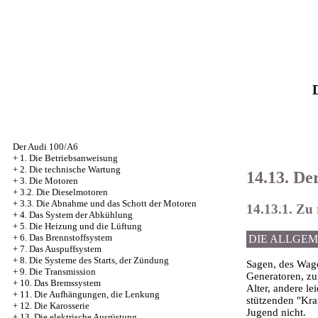
Der Audi 100/A6
+
1. Die Betriebsanweisung
+
2. Die technische Wartung
14.13. De
+
3. Die Motoren
+
3.2. Die Dieselmotoren
+
3.3. Die Abnahme und das Schott der Motoren
14.13.1. Zu
+
4. Das System der Abkühlung
+
5. Die Heizung und die Lüftung
+
6. Das Brennstoffsystem
DIE ALLGE
+
7. Das Auspuffsystem
+
8. Die Systeme des Starts, der Zündung
Sagen, des Wage
+
9. Die Transmission
Generatoren, zu
+
10. Das Bremssystem
Alter, andere l
+
11. Die Aufhängungen, die Lenkung
stützenden "Kra
+
12. Die Karosserie
Jugend nicht.
+
13. Die elektrische Ausrüstung