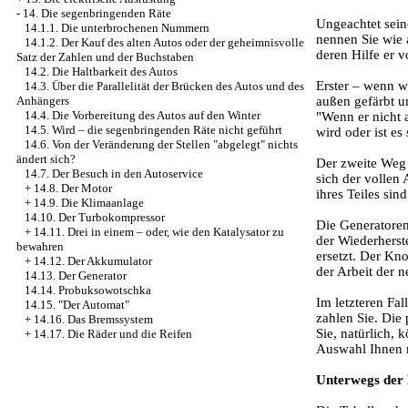
-
14. Die segenbringenden Räte
Ungeachtet sein
14.1.1. Die unterbrochenen Nummern
nennen Sie wie 
14.1.2. Der Kauf des alten Autos oder der geheimnisvolle
deren Hilfe er 
Satz der Zahlen und der Buchstaben
14.2. Die Haltbarkeit des Autos
Erster – wenn w
14.3. Über die Parallelität der Brücken des Autos und des
außen gefärbt un
Anhängers
14.4. Die Vorbereitung des Autos auf den Winter
"Wenn er nicht 
14.5. Wird – die segenbringenden Räte nicht geführt
wird oder ist es
14.6. Von der Veränderung der Stellen "abgelegt" nichts
ändert sich?
Der zweite Weg i
14.7. Der Besuch in den Autoservice
sich der vollen
+
14.8. Der Motor
ihres Teiles sind
+
14.9. Die Klimaanlage
14.10. Der Turbokompressor
Die Generatoren,
+
14.11. Drei in einem – oder, wie den Katalysator zu
der Wiederherst
bewahren
ersetzt. Der Kno
+
14.12. Der Akkumulator
der Arbeit der 
14.13. Der Generator
14.14. Probuksowotschka
Im letzteren Fa
14.15. "Der Automat"
zahlen Sie. Die 
+
14.16. Das Bremssystem
Sie, natürlich, 
+
14.17. Die Räder und die Reifen
Auswahl Ihnen n
Unterwegs der 