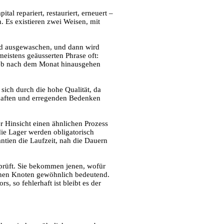
l repariert, restauriert, erneuert –
 Es existieren zwei Weisen, mit
ird ausgewaschen, und dann wird
 meistens geäusserten Phrase oft:
rieb nach dem Monat hinausgehen
 sich durch die hohe Qualität, da
erhaften und erregenden Bedenken
er Hinsicht einen ähnlichen Prozess
die Lager werden obligatorisch
rantien die Laufzeit, nah die Dauern
eprüft. Sie bekommen jenen, wofür
esenen Knoten gewöhnlich bedeutend.
, so fehlerhaft ist bleibt es der