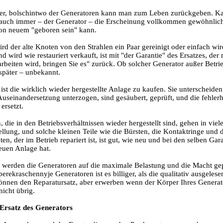
er, bolschintwo der Generatoren kann man zum Leben zurückgeben. Kapita
auch immer – der Generator – die Erscheinung vollkommen gewöhnlich.
von neuem "geboren sein" kann.
ird der alte Knoten von den Strahlen ein Paar gereinigt oder einfach w
d wird wie restauriert verkauft, ist mit "der Garantie" des Ersatzes, der
arbeiten wird, bringen Sie es" zurück. Ob solcher Generator außer Bet
 später – unbekannt.
st die wirklich wieder hergestellte Anlage zu kaufen. Sie unterscheiden
 Auseinandersetzung unterzogen, sind gesäubert, geprüft, und die fehl
 ersetzt.
 die in den Betriebsverhältnissen wieder hergestellt sind, gehen in viel
ellung, und solche kleinen Teile wie die Bürsten, die Kontaktringe und 
ten, der im Betrieb repariert ist, ist gut, wie neu und bei den selben Ga
neuen Anlage hat.
ll werden die Generatoren auf die maximale Belastung und die Macht g
perekraschennyje Generatoren ist es billiger, als die qualitativ ausgel
können den Reparatursatz, aber erwerben wenn der Körper Ihres Generators
icht übrig.
Ersatz des Generators