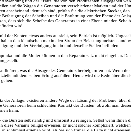
r Anwendung und der Ersatz, die von den Produzenten ausgegeben wer
tellen auf die Wagen die Generatoren verschiedener Marken und der Umf
en anscheinend identisch sind, prüfen Sie die elektrischen Stecker, de
die Befestigung der Scheiben und die Entfernung von der Ebene der Anla
gen, dass sich die Scheibe des Generators in einer Ebene mit den Scheib
finden wird.
l der Knoten etwas anders aussieht, sein Betrieb ist möglich. Ungeach
 haben den identischen maximalen Strom der Belastung meistens und wer
stigung und der Vereinigung in ein und derselbe Stellen befinden.
hponka und die Mutter können in den Reparatursatz nicht eingehen. Da
mgestellt.
ufklären, was die Absage des Generators herbeigerufen hat. Wenn der 
tzteile mit dem selben Erfolg ausfallen. Heute wird die Rede über die s
 gehen.
z der Anlage, existieren andere Wege der Lösung der Probleme, über die
die Generatoren beim schlechten Kontakt der Bürsten, obwohl man diese
rnen kann.
– die Bürsten selbständig und umsonst zu reinigen. Selbst wenn Ihnen di
h diese Variante billigst erweisen. Er nicht solcher kompliziert, welch
, in schlimmst ergeben wird, als Sie sich früher, die Lage nicht erweise