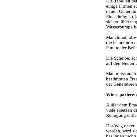
Die Tabellen de
einige Firmen s
neuen Generator
Einstelträger, 
sich zu überzeu
Wasserpumpe be
Manchmal, obwoh
die Generatoren
Punkte der Befe
Die Scheibe, sc
auf den Neuen u
Man muss auch a
bestimmten Ersa
der Generatoren
Wir reparieren
Außer dem Ersat
viele ersetzen 
Reinigung entfe
Der Weg erster 
werden, wird sic
bei Ihnen nichts