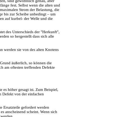
den, sind gewöhnlich genau, aber
änge fest. Selbst wenn die alten und
n maximalen Strom der Belastung, die
ge bis zur Scheibe unbedingt – um
en auf kurbel- der Welle und die
tet des Unterschieds der "Herkunft",
den so hergestellt dass sich alle
nn werden sie von des alten Knotens
Grund äußerlich, so können die
ich am oftesten treffenden Defekte
 es höher gesagt ist. Zum Beispiel,
n Defekt von der einfachen
e Ersatzteile gefordert werden
en es anscheinend scheint. Wenn sich
n werden.