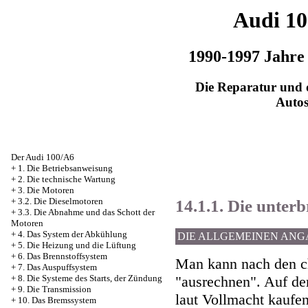
Audi 1
1990-1997 Jahre
Die Reparatur und d
Auto
Der Audi 100/A6
+
1. Die Betriebsanweisung
+
2. Die technische Wartung
+
3. Die Motoren
14.1.1. Die unte
+
3.2. Die Dieselmotoren
+
3.3. Die Abnahme und das Schott der
Motoren
+
4. Das System der Abkühlung
DIE ALLGEMEINEN AN
+
5. Die Heizung und die Lüftung
+
6. Das Brennstoffsystem
Man kann nach den c
+
7. Das Auspuffsystem
+
8. Die Systeme des Starts, der Zündung
"ausrechnen". Auf de
+
9. Die Transmission
laut Vollmacht kaufen
+
10. Das Bremssystem