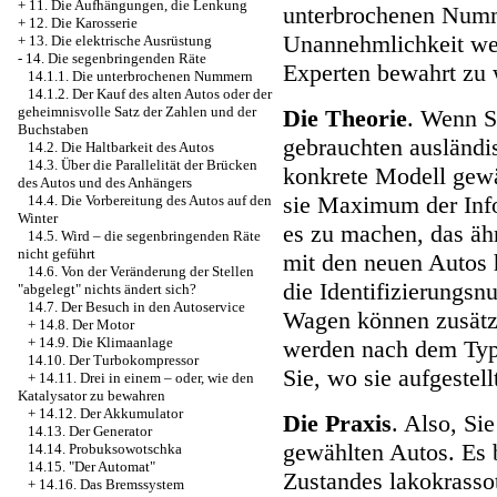
+
11. Die Aufhängungen, die Lenkung
unterbrochenen Num
+
12. Die Karosserie
Unannehmlichkeit we
+
13. Die elektrische Ausrüstung
-
14. Die segenbringenden Räte
Experten bewahrt zu 
14.1.1. Die unterbrochenen Nummern
14.1.2. Der Kauf des alten Autos oder der
geheimnisvolle Satz der Zahlen und der
Die Theorie
. Wenn S
Buchstaben
gebrauchten ausländ
14.2. Die Haltbarkeit des Autos
14.3. Über die Parallelität der Brücken
konkrete Modell gewä
des Autos und des Anhängers
sie Maximum der Info
14.4. Die Vorbereitung des Autos auf den
Winter
es zu machen, das äh
14.5. Wird – die segenbringenden Räte
nicht geführt
mit den neuen Autos h
14.6. Von der Veränderung der Stellen
die Identifizierungs
"abgelegt" nichts ändert sich?
14.7. Der Besuch in den Autoservice
Wagen können zusätzl
+
14.8. Der Motor
+
14.9. Die Klimaanlage
werden nach dem Typ 
14.10. Der Turbokompressor
Sie, wo sie aufgestel
+
14.11. Drei in einem – oder, wie den
Katalysator zu bewahren
+
14.12. Der Akkumulator
Die Praxis
. Also, Si
14.13. Der Generator
gewählten Autos. Es 
14.14. Probuksowotschka
14.15. "Der Automat"
Zustandes lakokrass
+
14.16. Das Bremssystem